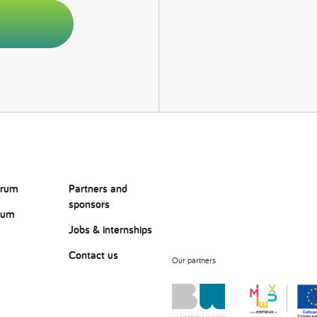
orum
Partners and
sponsors
rum
Jobs & internships
Contact us
Our partners
?