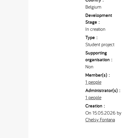
Belgium
Development
Stage :
In creation
Type :
Student project
Supporting
organisation :
Non
Member(s) :
1 people
Administrator(s) :
1 people
Creation :
On 15.05.2026 by
Chelsy Fontana