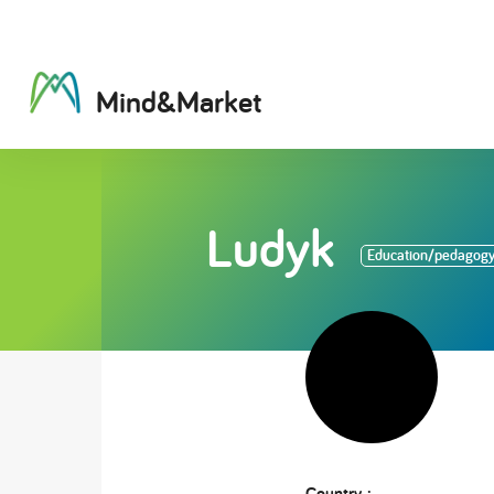
M
i
n
d
&
M
a
r
k
e
t
Ludyk
Education/pedagog
Country :