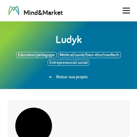
M
i
n
d
&
M
a
r
k
e
t
Men
Ludyk
Education/pédagogie
Médical/santé/bien-être/medtech
Entrepreneuriat social
Retour aux projets