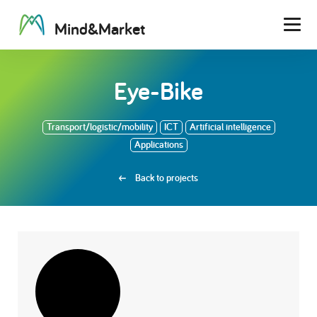
M
i
n
d
&
M
a
r
k
e
t
Men
Eye-Bike
Transport/logistic/mobility
ICT
Artificial intelligence
Applications
Back to projects