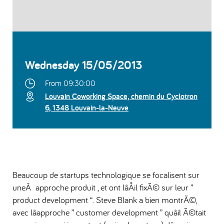
Wednesday 15/05/2013
From 09:30:00
Louvain Coworking Space, chemin du Cyclotron
6, 1348 Louvain-la-Neuve
Beaucoup de startups technologique se focalisent sur
uneÂ approche produit , et ont lâÅil fixÃ© sur leur ”
product development “. Steve Blank a bien montrÃ©,
avec lâapproche ” customer development ” quâil Ã©tait