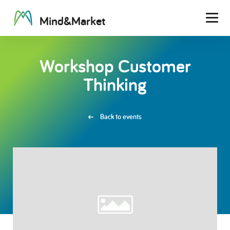
M
i
n
d
&
M
a
r
k
e
t
Men
Workshop Customer
Thinking
Back to events