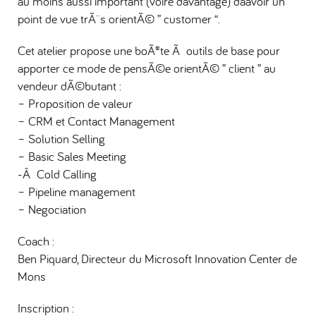
au moins aussi important (voire davantage) dâavoir un
point de vue trÃ¨s orientÃ© ” customer “.
Cet atelier propose une boÃ®te Ã outils de base pour
apporter ce mode de pensÃ©e orientÃ© ” client ” au
vendeur dÃ©butant :
– Proposition de valeur
– CRM et Contact Management
– Solution Selling
– Basic Sales Meeting
-Â Cold Calling
– Pipeline management
– Negociation
Coach :
Ben Piquard, Directeur du Microsoft Innovation Center de
Mons
Inscription :