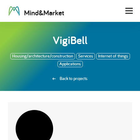
M
i
n
d
&
M
a
r
k
e
t
Men
VigiBell
Housing/architecture/construction
Services
Internet of things
Applications
Back to projects