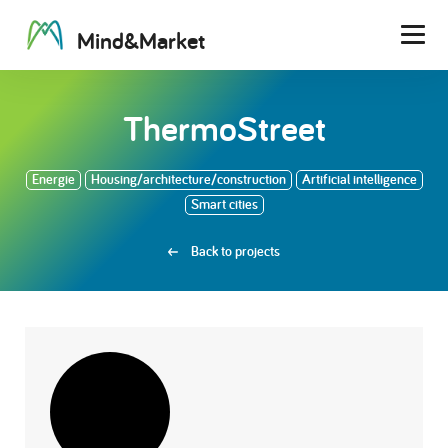
M
i
n
d
&
M
a
r
k
e
t
Men
ThermoStreet
Energie
Housing/architecture/construction
Artificial intelligence
Smart cities
Back to projects