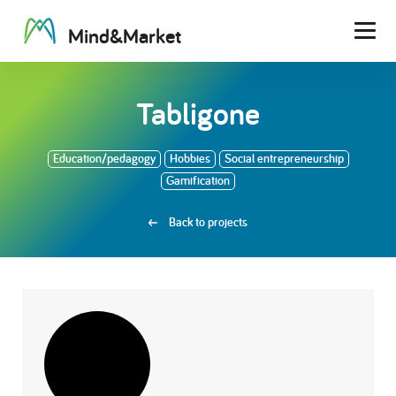
M
i
n
d
&
M
a
r
k
e
t
Men
Tabligone
Education/pedagogy
Hobbies
Social entrepreneurship
Gamification
Back to projects