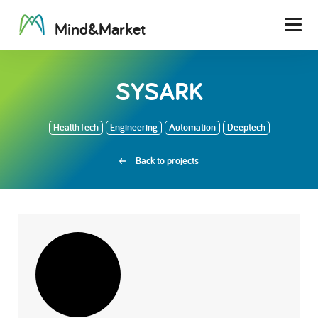
M
i
n
d
&
M
a
r
k
e
t
Men
SYSARK
HealthTech
Engineering
Automation
Deeptech
Back to projects