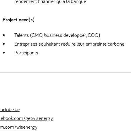
rendement financier qu'à la banque
Project need(s)
Talents (CMO, business developper, COO)
Entreprises souhaitant réduire leur empreinte carbone
Participants
artribe.be
cebook.com/getwisenergy
am.com/wisenergy