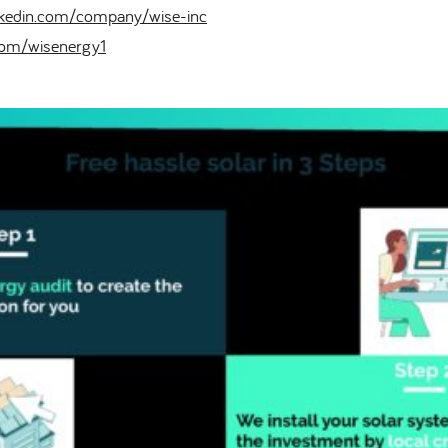
kedin.com/company/wise-inc
.com/wisenergy1