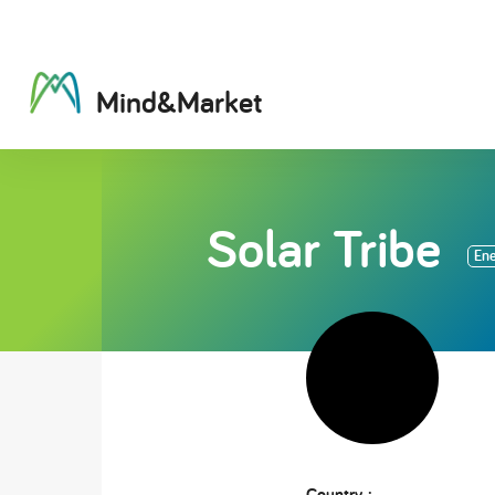
M
i
n
d
&
M
a
r
k
e
t
Solar Tribe
Ene
Country :