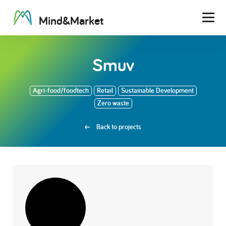
M
i
n
d
&
M
a
r
k
e
t
Men
Smuv
Agri-food/foodtech
Retail
Sustainable Development
Zero waste
Back to projects