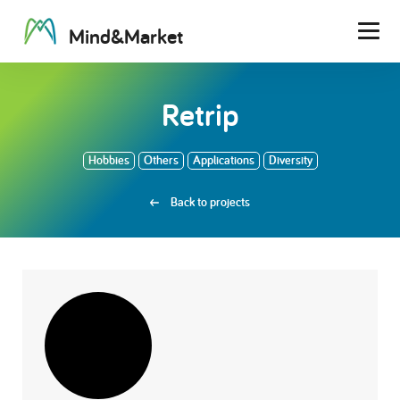
M
i
n
d
&
M
a
r
k
e
t
Men
Retrip
Hobbies
Others
Applications
Diversity
Back to projects