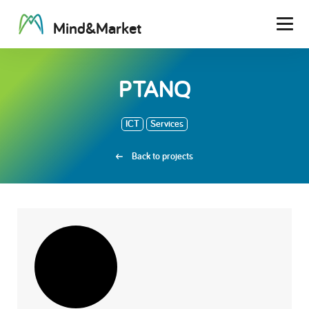
M
i
n
d
&
M
a
r
k
e
t
Men
PTANQ
ICT
Services
Back to projects