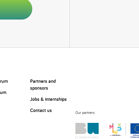
orum
Partners and
sponsors
rum
Jobs & internships
Contact us
Our partners
?