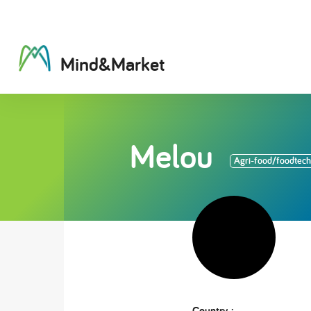
M
i
n
d
&
M
a
r
k
e
t
Melou
Agri-food/foodtech
Country :