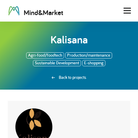
M
i
n
d
&
M
a
r
k
e
t
Men
Kalisana
Agri-food/foodtech
Production/maintenance
Sustainable Development
E-shopping
Back to projects