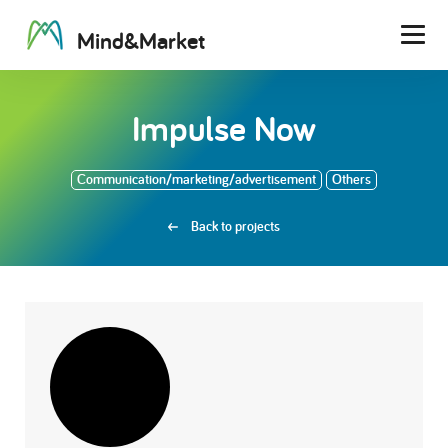
M
i
n
d
&
M
a
r
k
e
t
Men
Impulse Now
Communication/marketing/advertisement
Others
Back to projects