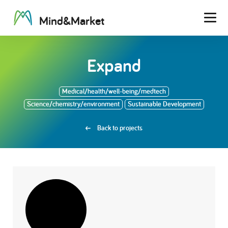
M
i
n
d
&
M
a
r
k
e
t
Men
Expand
Medical/health/well-being/medtech
Science/chemistry/environment
Sustainable Development
Back to projects