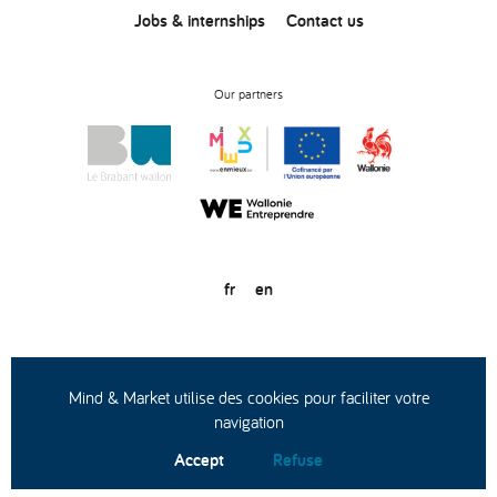
Jobs & internships
Contact us
Our partners
fr
en
© Copyright 2020
General conditions of use
Privacy statement
Mind & Market utilise des cookies pour faciliter votre
navigation
Accept
Refuse