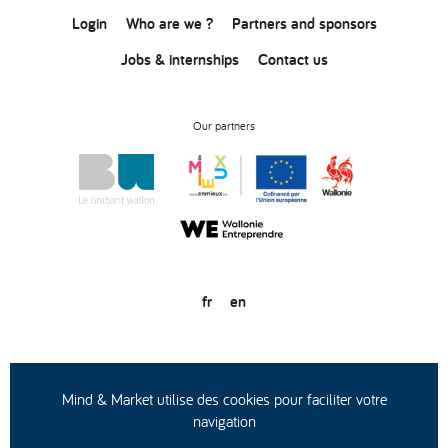
Login
Who are we ?
Partners and sponsors
Jobs & internships
Contact us
Our partners
fr
en
© Copyright 2020
General conditions of use
Privacy statement
Mind & Market utilise des cookies pour faciliter votre
navigation