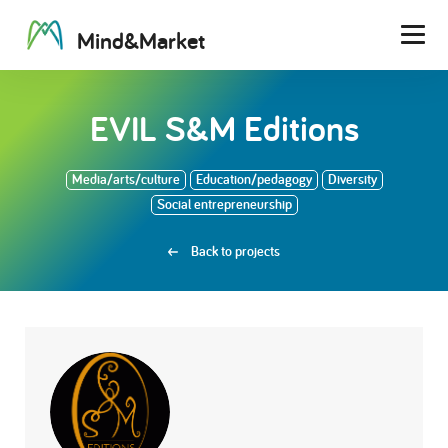
M
i
n
d
&
M
a
r
k
e
t
Men
EVIL S&M Editions
Media/arts/culture
Education/pedagogy
Diversity
Social entrepreneurship
Back to projects