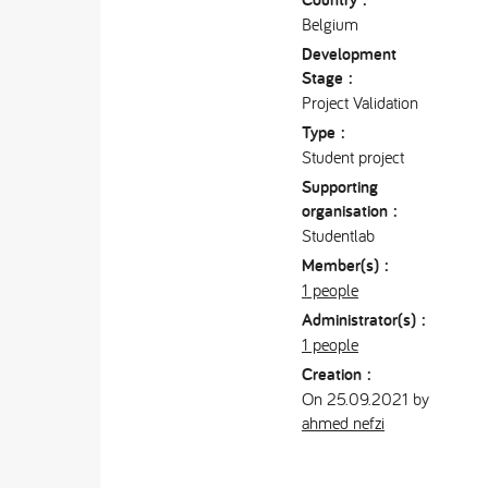
Belgium
Development
Stage :
Project Validation
Type :
Student project
Supporting
organisation :
Studentlab
Member(s) :
1 people
Administrator(s) :
1 people
Creation :
On 25.09.2021 by
ahmed nefzi