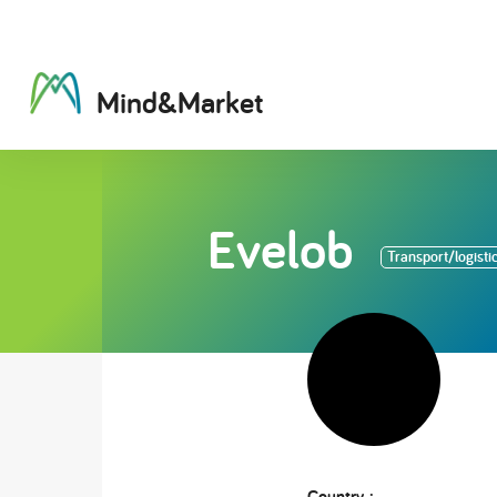
M
i
n
d
&
M
a
r
k
e
t
Evelob
Transport/logisti
Country :