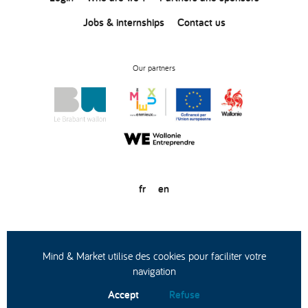
Jobs & internships
Contact us
Our partners
fr
en
© Copyright 2020
General conditions of use
Privacy statement
Mind & Market utilise des cookies pour faciliter votre
navigation
Accept
Refuse