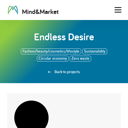
M
i
n
d
&
M
a
r
k
e
t
Men
Endless Desire
Fashion/beauty/cosmetics/lifestyle
Sustainability
Circular economy
Zero waste
Back to projects