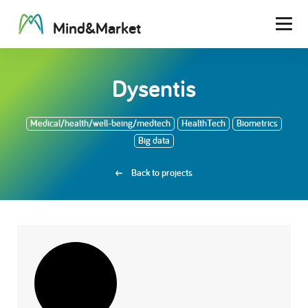
M
i
n
d
&
M
a
r
k
e
t
Men
Dysentis
Medical/health/well-being/medtech
HealthTech
Biometrics
Big data
Back to projects