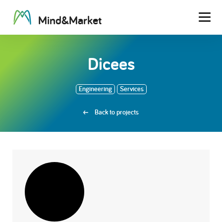
M
i
n
d
&
M
a
r
k
e
t
Men
Dicees
Engineering
Services
Back to projects