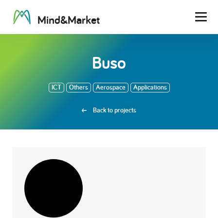
M
i
n
d
&
M
a
r
k
e
t
Men
Buso
ICT
Others
Aerospace
Applications
Back to projects