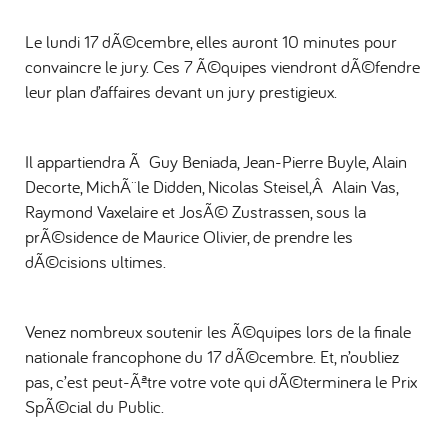
Le lundi 17 dÃ©cembre, elles auront 10 minutes pour
convaincre le jury. Ces 7 Ã©quipes viendront dÃ©fendre
leur plan d’affaires devant un jury prestigieux.
Il appartiendra Ã Guy Beniada, Jean-Pierre Buyle, Alain
Decorte, MichÃ¨le Didden, Nicolas Steisel,Â Alain Vas,
Raymond Vaxelaire et JosÃ© Zustrassen, sous la
prÃ©sidence de Maurice Olivier, de prendre les
dÃ©cisions ultimes.
Venez nombreux soutenir les Ã©quipes lors de la finale
nationale francophone du 17 dÃ©cembre. Et, n’oubliez
pas, c’est peut-Ãªtre votre vote qui dÃ©terminera le Prix
SpÃ©cial du Public.