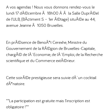
A vos agendas ! Nous vous donnons rendez-vous le
lundi 17 dÃ©cembre Ã 18h00 Â Ã la Salle DuprÃ©el
de l’ULB, (BÃ¢timent S – 1er Ã©tage) situÃ©e au 44,
avenue Jeanne Ã 1050 Bruxelles.
En prÃ©sence de BenoÃ®t Cerexhe, Ministre du
Gouvernement de la RÃ©gion de Bruxelles-Capitale,
chargÃ© de lÂ´Economie, de lÂ´Emploi, de la Recherche
scientifique et du Commerce extÃ©rieur.
Cette soirÃ©e prestigieuse sera suivie dÂ´un cocktail
dÃ®natoire.
**La participation est gratuite mais l’inscription est
obligatoire !**