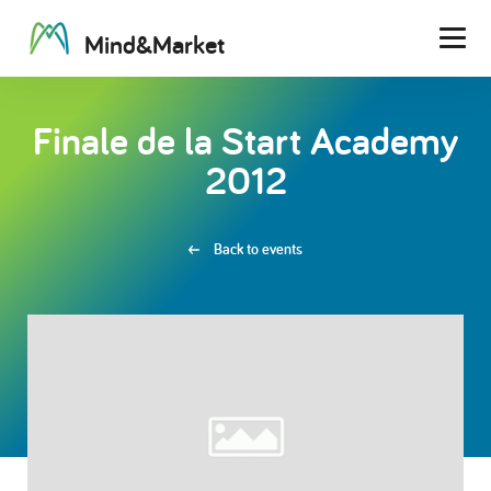
M
i
n
d
&
M
a
r
k
e
t
Men
Finale de la Start Academy
2012
Back to events