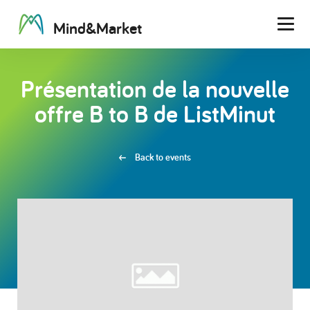
M
i
n
d
&
M
a
r
k
e
t
Men
Présentation de la nouvelle
offre B to B de ListMinut
Back to events