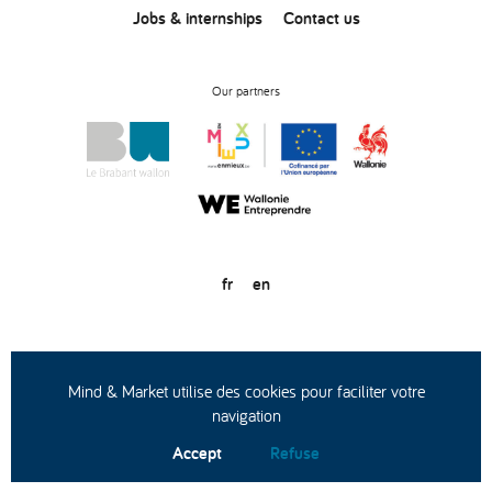
Jobs & internships
Contact us
Our partners
fr
en
© Copyright 2020
General conditions of use
Privacy statement
Mind & Market utilise des cookies pour faciliter votre
navigation
Accept
Refuse