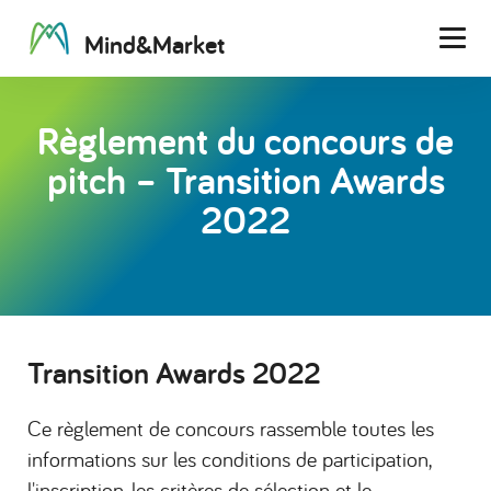
M
i
n
d
&
M
a
r
k
e
t
Men
Règlement du concours de
pitch – Transition Awards
2022
Transition Awards 2022
Ce règlement de concours rassemble toutes les
informations sur les conditions de participation,
l'inscription, les critères de sélection et le