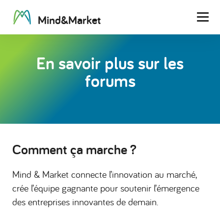
M
i
n
d
&
M
a
r
k
e
t
Men
En savoir plus sur les
forums
Comment ça marche ?
Mind & Market connecte l’innovation au marché,
crée l’équipe gagnante pour soutenir l’émergence
des entreprises innovantes de demain.