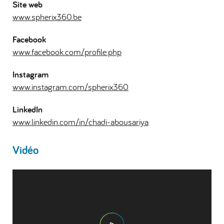
Site web
www.spherix360.be
Facebook
www.facebook.com/profile.php
Instagram
www.instagram.com/spherix360
LinkedIn
www.linkedin.com/in/chadi-abousariya
Vidéo