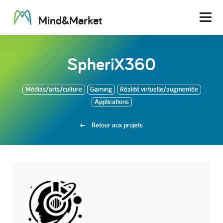
M
i
n
d
&
M
a
r
k
e
t
Men
SpheriX360
Médias/arts/culture
Gaming
Réalité virtuelle/augmentée
Applications
Retour aux projets