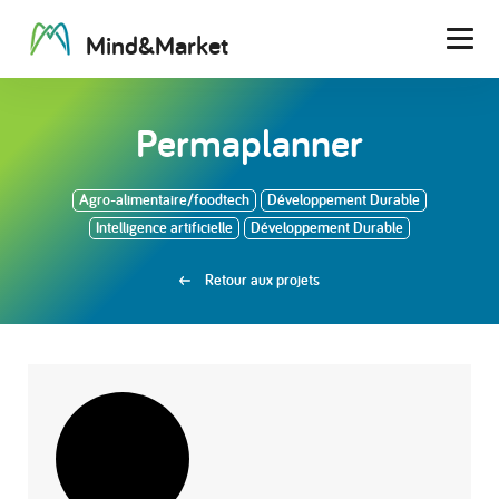
M
i
n
d
&
M
a
r
k
e
t
Men
Permaplanner
Agro-alimentaire/foodtech
Développement Durable
Intelligence artificielle
Développement Durable
Retour aux projets