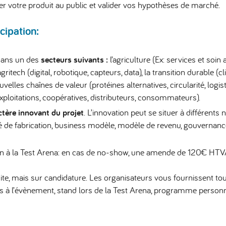
r votre produit au public et valider vos hypothèses de marché.
cipation:
 dans un des
secteurs suivants
:
l’agriculture (Ex: services et soin
agritech (digital, robotique, capteurs, data), la transition durable (cl
velles chaînes de valeur (protéines alternatives, circularité, logisti
exploitations, coopératives, distributeurs, consommateurs).
ctère innovant du projet
. L’innovation peut se situer à différents 
é de fabrication, business modèle, modèle de revenu, gouvernance,
on à la Test Arena: en cas de no-show,
une amende de 120€ HTVA 
uite, mais sur candidature. Les organisateurs vous fournissent tou
ès à l’évènement, stand lors de la Test Arena, programme personnali