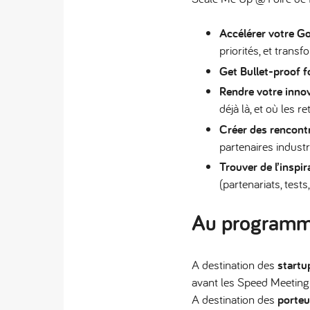
Accélérer votre G
priorités, et trans
Get Bullet-proof f
Rendre votre innov
déjà là, et où les
Créer des rencontr
partenaires industr
Trouver de l’inspi
(partenariats, tests
Au programm
A destination des
startu
avant les Speed Meeting e
A destination des
porteur