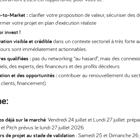
o-to-Market
:
clarifier votre proposition de valeur, sécuriser des
former votre projet en plan d’exécution réaliste
or invest !
ation visible et crédible
dans un contexte sectoriel à très forte au
 retours sont immédiatement actionnables.
es qualifiées
:
pas du networking “au hasard”, mais des connexio
iels, des experts, des financeurs et des profils décideurs
ration et des opportunités
:
contribuer au renouvellement du secte
, clients, financement).
e:
ps déjà sur le marché
: Vendredi 24 juillet et Lundi 27 juillet: prép
t Pitch prévus le lundi 27 juillet 2026.
s de projet au stade de validation
: Samedi 25 et Dimanche 26 juil