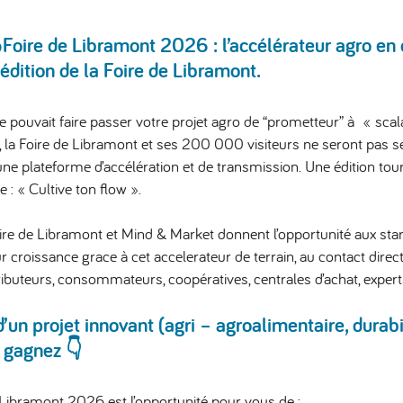
ire de Libramont 2026 : l’accélérateur agro en c
édition de la Foire de Libramont.
ce pouvait faire passer votre projet agro de “prometteur” à « scal
, la
Foire de Libramont
et ses 200 000 visiteurs ne seront pas se
 une
plateforme d’accélération et de transmission
. Une édition tou
e :
« Cultive ton flow »
.
oire de Libramont et Mind & Market donnent l’opportunité aux
sta
r croissance grace à cet accelerateur de terrain,
au contact direct
tributeurs, consommateurs, coopératives, centrales d’achat, experts,
’un projet innovant (agri – agroalimentaire, durabi
y gagnez 👇
Libramont 2026 est l’opportunité pour vous de :