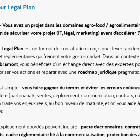
ur Legal Plan
ous avez un projet dans les domaines agro-food / agroalimentaire
n de sécuriser votre projet (IT, légal, marketing) avant d’accélérer ?
 Legal Plan
est un format de consultation conçu pour lever rapide
 et réglementaires qui freinent votre go-to-market. Dans un context
Libramont
, vous bénéficiez d’un échange direct avec des expert·es pou
ioriser vos actions et repartir avec une
roadmap juridique
pragmatiq
est simple :
vous faire gagner du temps et éviter les erreurs coûteus
élère (partenariats, ventes, déploiement, communication, contrats, con
n traite vos enjeux réels, au bon niveau de maturité, et on vous aide
t
.
 typiquement abordés peuvent inclure :
pacte d’actionnaires
,
contra
ts
,
cadre réglementaire lié à la commercialisation
,
protection des a