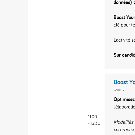
données), 
Boost Your
clé pour te
L’activité
Sur candid
Boost Yo
Zone 3
Optimisez 
l’élaborat
11:00
Modalités d
- 12:30
commerciali