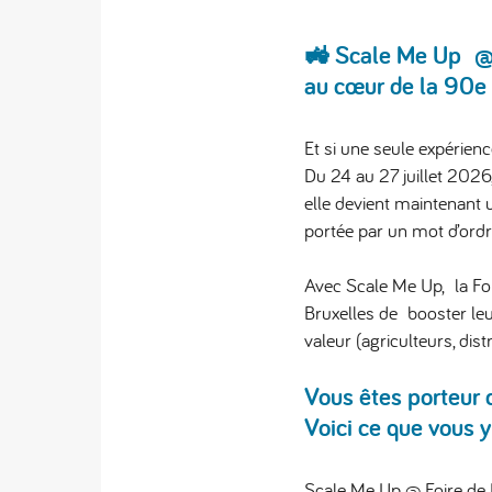
🚜 Scale Me Up @Fo
au cœur de la 90e 
Et si une seule expérien
Du
24 au 27 juillet 2026
elle devient maintenant
portée par un mot d’ordr
Avec
Scale Me Up
, la F
Bruxelles de
booster leu
valeur (agriculteurs, dis
Vous êtes porteur d
Voici ce que vous 
Scale Me Up @ Foire de 