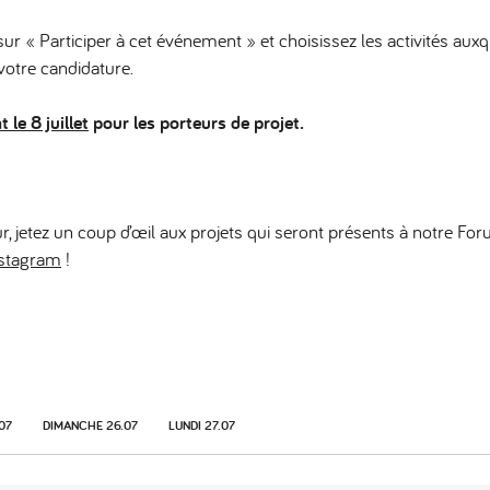
 sur
« Participer à cet événement » et choisissez les activités aux
otre candidature.
t le 8 juillet
pour les porteurs de projet.
ur, jetez un coup d’œil aux projets qui seront présents à notre F
stagram
!
07
DIMANCHE 26.07
LUNDI 27.07