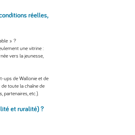
onditions réelles,
able » ?
ulement une vitrine :
rnée vers la jeunesse,
rt-ups
de Wallonie et de
 de toute la chaîne de
 partenaires, etc.).
lité et ruralité) ?