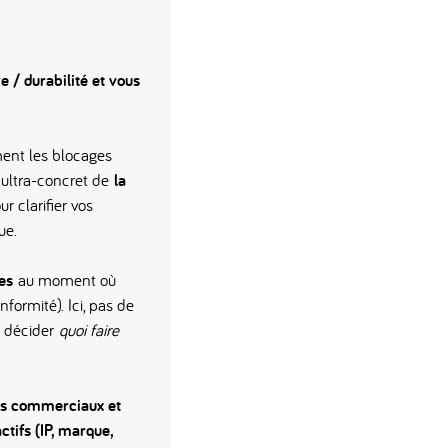
 / durabilité et vous
ment les blocages
e ultra-concret de
la
r clarifier vos
ue.
es
au moment où
formité). Ici, pas de
 à décider
quoi faire
ts commerciaux et
ctifs (IP, marque,