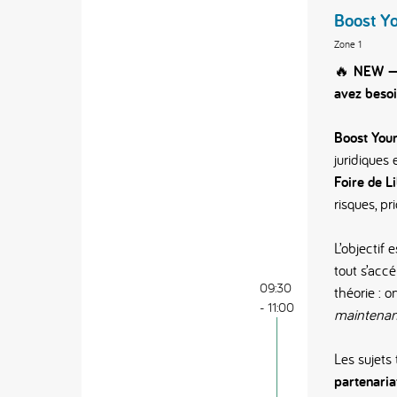
Boost Yo
Zone 1
🔥
NEW — V
avez besoi
Boost Your
juridiques
Foire de 
risques, pr
L’objectif 
tout s’acc
09:30
théorie : o
- 11:00
maintenan
Les sujets
partenaria