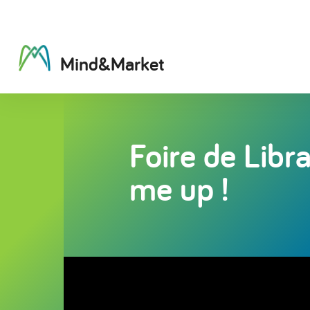
M
i
n
d
&
M
a
r
k
e
t
Foire de Lib
me up !