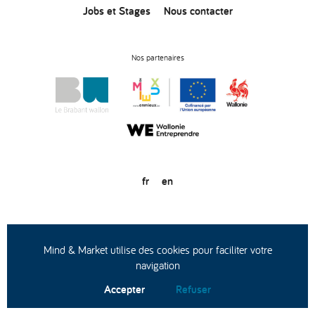
Jobs et Stages
Nous contacter
Nos partenaires
fr
en
© Copyright 2020
Conditions générales d’utilisation
Protection des données
Mind & Market utilise des cookies pour faciliter votre
navigation
Accepter
Refuser