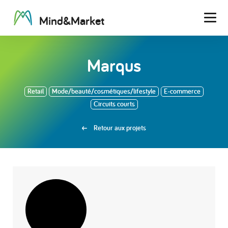
M
i
n
d
&
M
a
r
k
e
t
Men
Marqus
Retail
Mode/beauté/cosmétiques/lifestyle
E-commerce
Circuits courts
Retour aux projets