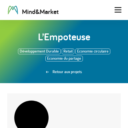
M
i
n
d
&
M
a
r
k
e
t
Men
L’Empoteuse
Développement Durable
Retail
Economie circulaire
Economie du partage
Retour aux projets