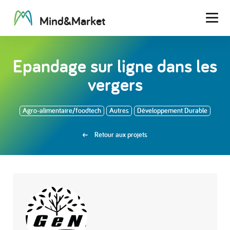
M
i
n
d
&
M
a
r
k
e
t
Men
Epandage sur ligne dans les
vergers
Agro-alimentaire/foodtech
Autres
Développement Durable
Retour aux projets