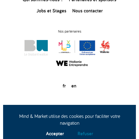
Jobs et Stages
Nous contacter
Nos partenaires
fr
en
© Copyright 2020
Conditions générales d’utilisation
Protection des données
Mind & Market utilise des cookies pour faciliter votre
navigation
Accepter
Refuser