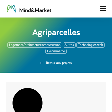
M
i
n
d
&
M
a
r
k
e
t
Men
Agriparcelles
Logement/architecture/construction
Autres
Technologies web
E-commerce
Retour aux projets