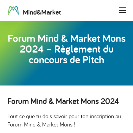
M
i
n
d
&
M
a
r
k
e
t
Men
Forum Mind & Market Mons
2024 – Règlement du
concours de Pitch
Forum Mind & Market Mons 2024
Tout ce que tu dois savoir pour ton inscription au
Forum Mind & Market Mons !