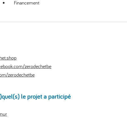
Financement
het.shop
cebook.com/zerodechetbe
.com/zerodechetbe
uel(s) le projet a participé
amur