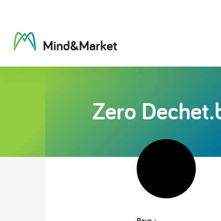
M
i
n
d
&
M
a
r
k
e
t
Zero Dechet.
Pays :