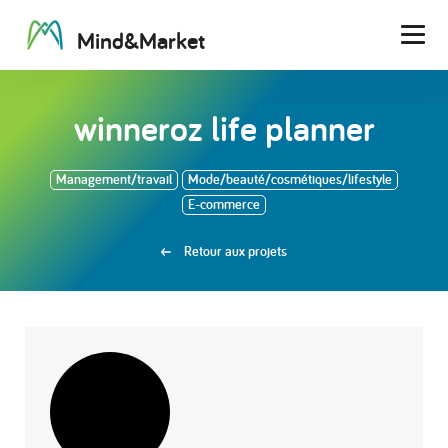
M
i
n
d
&
M
a
r
k
e
t
Men
winneroz life planner
Management/travail
Mode/beauté/cosmétiques/lifestyle
E-commerce
Retour aux projets