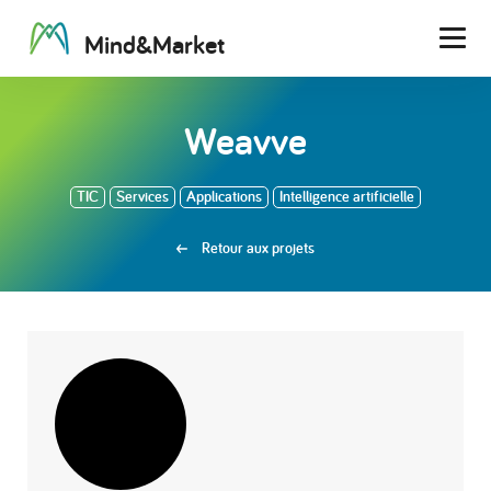
M
i
n
d
&
M
a
r
k
e
t
Men
Weavve
TIC
Services
Applications
Intelligence artificielle
Retour aux projets