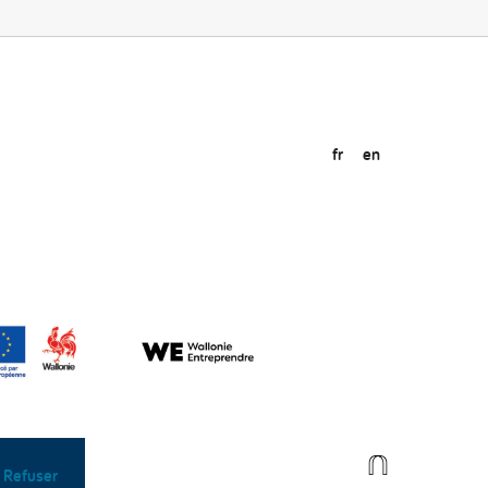
fr
en
Refuser