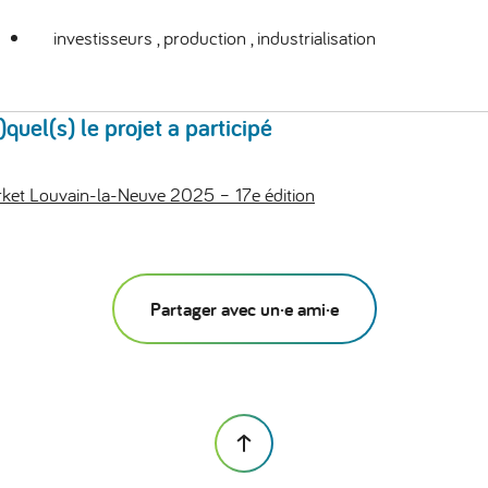
investisseurs , production , industrialisation
uel(s) le projet a participé
et Louvain-la-Neuve 2025 – 17e édition
Partager avec un·e ami·e