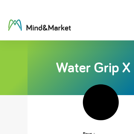
M
i
n
d
&
M
a
r
k
e
t
Water Grip X
Pays :