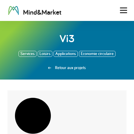
M
i
n
d
&
M
a
r
k
e
t
Men
Vi3
Services
Loisirs
Applications
Economie circulaire
Retour aux projets