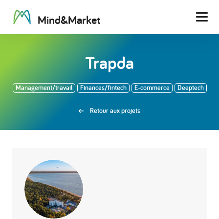
M
i
n
d
&
M
a
r
k
e
t
Men
Trapda
Management/travail
Finances/fintech
E-commerce
Deeptech
Retour aux projets