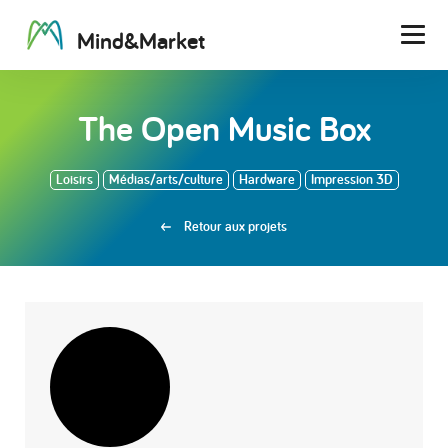
M
i
n
d
&
M
a
r
k
e
t
Men
The Open Music Box
Loisirs
Médias/arts/culture
Hardware
Impression 3D
Retour aux projets