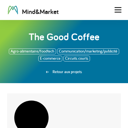
M
i
n
d
&
M
a
r
k
e
t
Men
The Good Coffee
Agro-alimentaire/foodtech
Communication/marketing/publicité
E-commerce
Circuits courts
Retour aux projets