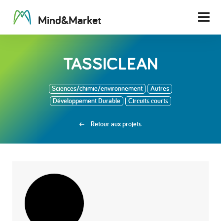
M
i
n
d
&
M
a
r
k
e
t
Men
TASSICLEAN
Sciences/chimie/environnement
Autres
Développement Durable
Circuits courts
Retour aux projets