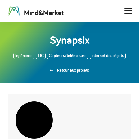
M
i
n
d
&
M
a
r
k
e
t
Men
Synapsix
Ingéniérie
TIC
Capteurs/télémesure
Internet des objets
Retour aux projets