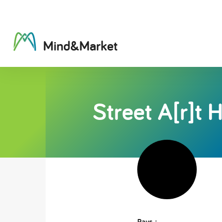
M
i
n
d
&
M
a
r
k
e
t
Street A[r]t
Pays :