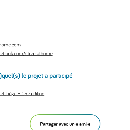
thome.com
cebook.com/streetathome
uel(s) le projet a participé
 Liège – 1ère édition
Partager avec un·e ami·e