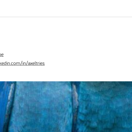
be
kedin.com/in/axeltries