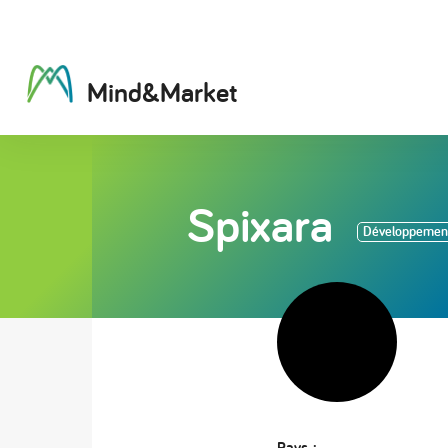
M
i
n
d
&
M
a
r
k
e
t
Spixara
Développement
Pays :