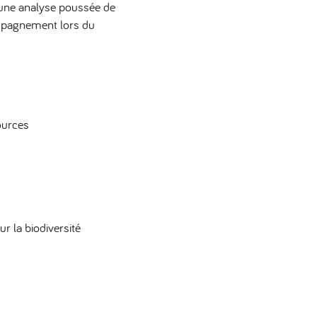
r une analyse poussée de
compagnement lors du
ources
r la biodiversité