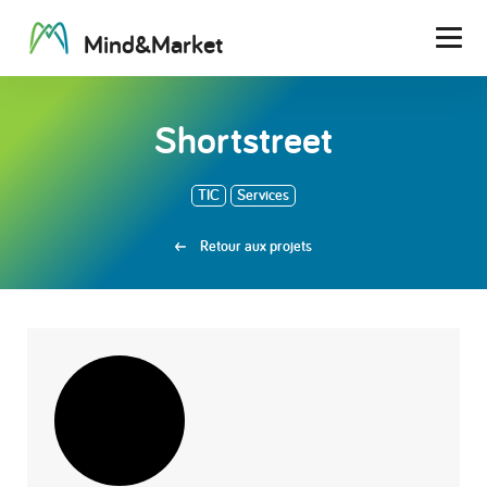
M
i
n
d
&
M
a
r
k
e
t
Men
Shortstreet
TIC
Services
Retour aux projets