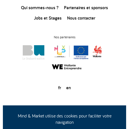
Qui sommes-nous ?
Partenaires et sponsors
Jobs et Stages
Nous contacter
Nos partenaires
fr
en
© Copyright 2020
Conditions générales d’utilisation
Protection des données
Mind & Market utilise des cookies pour faciliter votre
navigation