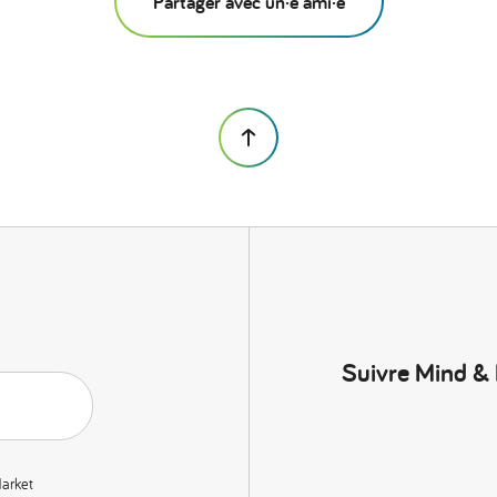
Partager avec un·e ami·e
Suivre Mind &
Market