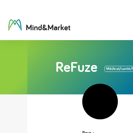
M
i
n
d
&
M
a
r
k
e
t
ReFuze
Médical/santé/
Pays :