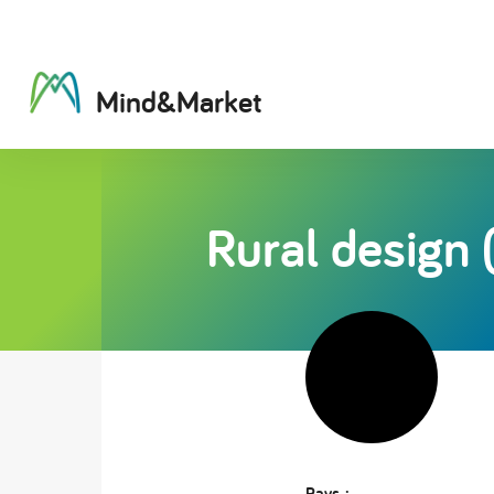
M
i
n
d
&
M
a
r
k
e
t
Rural design 
Pays :