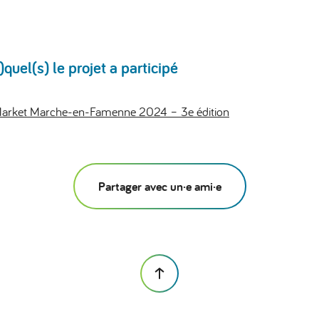
uel(s) le projet a participé
arket Marche-en-Famenne 2024 – 3e édition
Partager avec un·e ami·e