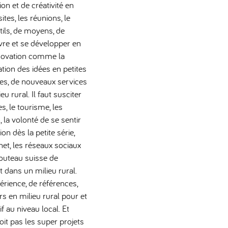
ion et de créativité en
ites, les réunions, le
utils, de moyens, de
vre et se développer en
innovation comme la
ation des idées en petites
les, de nouveaux services
u rural. Il faut susciter
, le tourisme, les
 la volonté de se sentir
n dès la petite série,
rnet, les réseaux sociaux
 couteau suisse de
t dans un milieu rural.
érience, de références,
s en milieu rural pour et
f au niveau local. Et
oit pas les super projets