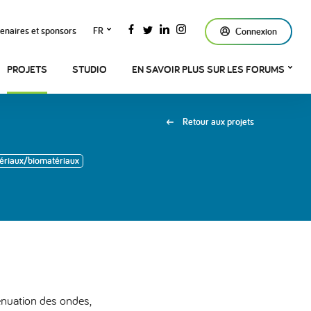
enaires et sponsors
FR
Connexion
PROJETS
STUDIO
EN SAVOIR PLUS SUR LES FORUMS
Retour aux projets
ériaux/biomatériaux
énuation des ondes,