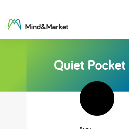
M
i
n
d
&
M
a
r
k
e
t
Quiet Pocket
Pays :