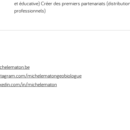
et éducative) Créer des premiers partenariats (distribution,
professionnels)
chelematon.be
stagram.com/michelematongeobiologue
kedin.com/in/michelematon