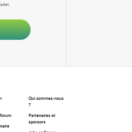
Market
n
Qui sommes-nous
?
 forum
Partenaires et
sponsors
naire